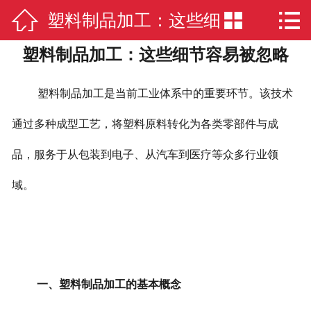



塑料制品加工：这些细
网站首页

塑料制品加工：这些细节容易被忽略
公司简介
节容易被忽略
公司业务
塑料制品加工是当前工业体系中的重要环节。该技术
新闻中心
通过多种成型工艺，将塑料原料转化为各类零部件与成
品，服务于从包装到电子、从汽车到医疗等众多行业领
厂房实景
域。
在线留言
联系我们
一、塑料制品加工的基本概念